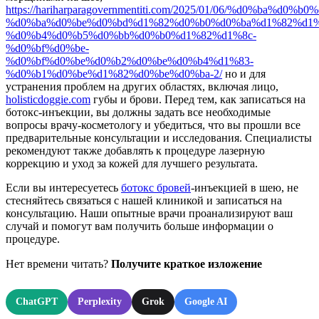
https://hariharparagovernmentiti.com/2025/01/06/%d0%ba%d0
%d0%ba%d0%be%d0%bd%d1%82%d0%b0%d0%ba%d1%82%d1%
%d0%b4%d0%b5%d0%bb%d0%b0%d1%82%d1%8c-
%d0%bf%d0%be-
%d0%bf%d0%be%d0%b2%d0%be%d0%b4%d1%83-
%d0%b1%d0%be%d1%82%d0%be%d0%ba-2/
но и для
устранения проблем на других областях, включая лицо,
holisticdoggie.com
губы и брови. Перед тем, как записаться на
ботокс-инъекции, вы должны задать все необходимые
вопросы врачу-косметологу и убедиться, что вы прошли все
предварительные консультации и исследования. Специалисты
рекомендуют также добавлять к процедуре лазерную
коррекцию и уход за кожей для лучшего результата.
Если вы интересуетесь
ботокс бровей
-инъекцией в шею, не
стесняйтесь связаться с нашей клиникой и записаться на
консультацию. Наши опытные врачи проанализируют ваш
случай и помогут вам получить больше информации о
процедуре.
Нет времени читать?
Получите краткое изложение
ChatGPT
Perplexity
Grok
Google AI