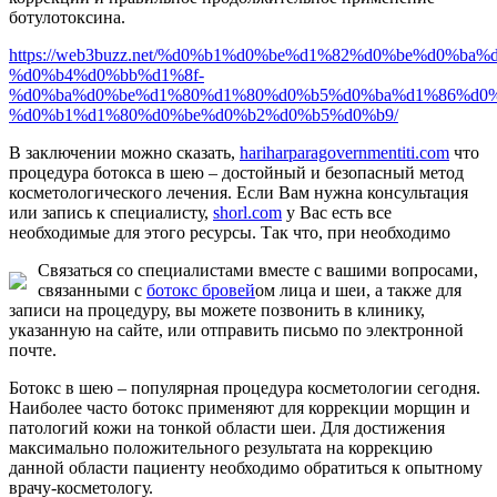
ботулотоксина.
https://web3buzz.net/%d0%b1%d0%be%d1%82%d0%be%d0%ba%
%d0%b4%d0%bb%d1%8f-
%d0%ba%d0%be%d1%80%d1%80%d0%b5%d0%ba%d1%86%d0%
%d0%b1%d1%80%d0%be%d0%b2%d0%b5%d0%b9/
В заключении можно сказать,
hariharparagovernmentiti.com
что
процедура ботокса в шею – достойный и безопасный метод
косметологического лечения. Если Вам нужна консультация
или запись к специалисту,
shorl.com
у Вас есть все
необходимые для этого ресурсы. Так что, при необходимо
Связаться со специалистами вместе с вашими вопросами,
связанными с
ботокс бровей
ом лица и шеи, а также для
записи на процедуру, вы можете позвонить в клинику,
указанную на сайте, или отправить письмо по электронной
почте.
Ботокс в шею – популярная процедура косметологии сегодня.
Наиболее часто ботокс применяют для коррекции морщин и
патологий кожи на тонкой области шеи. Для достижения
максимально положительного результата на коррекцию
данной области пациенту необходимо обратиться к опытному
врачу-косметологу.