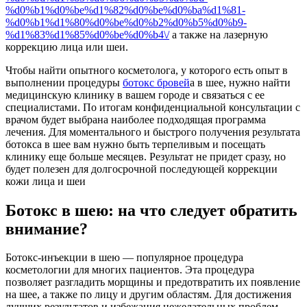
%d0%b1%d0%be%d1%82%d0%be%d0%ba%d1%81-
%d0%b1%d1%80%d0%be%d0%b2%d0%b5%d0%b9-
%d1%83%d1%85%d0%be%d0%b4\/
а также на лазерную
коррекцию лица или шеи.
Чтобы найти опытного косметолога, у которого есть опыт в
выполнении процедуры
ботокс бровей
а в шее, нужно найти
медицинскую клинику в вашем городе и связаться с ее
специалистами. По итогам конфиденциальной консультации с
врачом будет выбрана наиболее подходящая программа
лечения. Для моментального и быстрого получения результата
ботокса в шее вам нужно быть терпеливым и посещать
клинику еще больше месяцев. Результат не придет сразу, но
будет полезен для долгосрочной последующей коррекции
кожи лица и шеи
Ботокс в шею: на что следует обратить
внимание?
Ботокс-инъекции в шею — популярное процедура
косметологии для многих пациентов. Эта процедура
позволяет разгладить морщины и предотвратить их появление
на шее, а также по лицу и другим областям. Для достижения
лучших результатов и избежания нежелательных проблем,