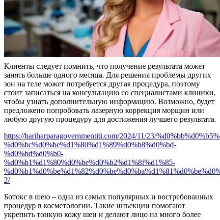
Клиенты следует помнить, что получение результата может
занять больше одного месяца. Для решения проблемы других
зон на теле может потребуется другая процедура, поэтому
стоит записаться на консультацию со специалистами клиники,
чтобы узнать дополнительную информацию. Возможно, будет
предложено попробовать лазерную коррекция морщин или
любую другую процедуру для достижения лучшего результата.
https://hariharparagovernmentiti.com/2024/11/23/%d0%bb%
%d0%bc%d0%be%d1%80%d1%89%d0%b8%d0%bd-
%d0%bd%d0%b0-
%d0%b1%d1%80%d0%be%d0%b2%d1%8f%d1%85-
%d0%b1%d0%be%d1%82%d0%be%d0%ba%d1%81%d0%be%d0%
2/
Ботокс в шею – одна из самых популярных и востребованных
процедур в косметологии. Такие инъекции помогают
укрепить тонкую кожу шеи и делают лицо на много более