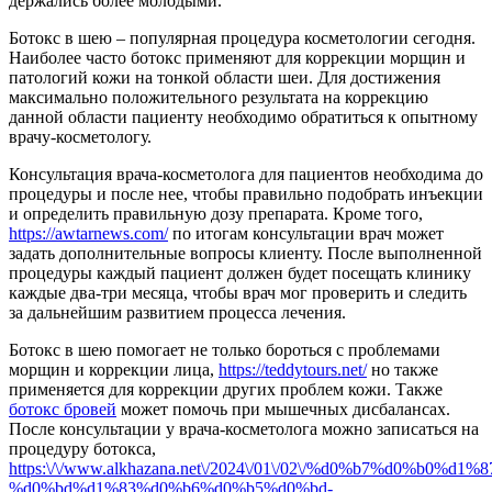
держались более молодыми.
Ботокс в шею – популярная процедура косметологии сегодня.
Наиболее часто ботокс применяют для коррекции морщин и
патологий кожи на тонкой области шеи. Для достижения
максимально положительного результата на коррекцию
данной области пациенту необходимо обратиться к опытному
врачу-косметологу.
Консультация врача-косметолога для пациентов необходима до
процедуры и после нее, чтобы правильно подобрать инъекции
и определить правильную дозу препарата. Кроме того,
https://awtarnews.com/
по итогам консультации врач может
задать дополнительные вопросы клиенту. После выполненной
процедуры каждый пациент должен будет посещать клинику
каждые два-три месяца, чтобы врач мог проверить и следить
за дальнейшим развитием процесса лечения.
Ботокс в шею помогает не только бороться с проблемами
морщин и коррекции лица,
https://teddytours.net/
но также
применяется для коррекции других проблем кожи. Также
ботокс бровей
может помочь при мышечных дисбалансах.
После консультации у врача-косметолога можно записаться на
процедуру ботокса,
https:\/\/www.alkhazana.net\/2024\/01\/02\/%d0%b7%d0%b0%d
%d0%bd%d1%83%d0%b6%d0%b5%d0%bd-