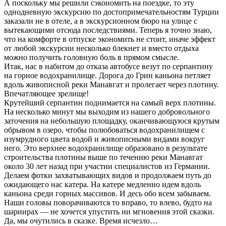
А поскольку мы решили сэкономить на поездке, то эту
однодневную экскурсию по достопримечательностям Турции
заказали не в отеле, а в экскурсионном бюро на улице с
вытекающими отсюда последствиями. Теперь я точно знаю,
что на комфорте в отпуске экономить не стоит, иначе эффект
от любой экскурсии несколько блекнет и вместо отдыха
можно получить головную боль в прямом смысле.
Итак, нас в набитом до отказа автобусе везут по серпантину
на горное водохранилище. Дорога до Грин каньона петляет
вдоль живописной реки Манавгат и пролегает через плотину.
Впечатляющее зрелище!
Крутейший серпантин поднимается на самый верх плотины.
На несколько минут мы выходим из нашего добровольного
заточения на небольшую площадку, оканчивающуюся крутым
обрывом в озеро, чтобы полюбоваться водохранилищем с
изумрудного цвета водой и живописными видами вокруг
него. Это верхнее водохранилище образовано в результате
строительства плотины выше по течению реки Манавгат
около 30 лет назад при участии специалистов из Германии.
Делаем фотки захватывающих видов и продолжаем путь до
ожидающего нас катера. На катере медленно идем вдоль
каньона среди горных массивов. И десь обо всем забываем.
Наши головы поворачиваются то вправо, то влево, будто на
шарнирах — не хочется упустить ни мгновения этой сказки.
Да, мы очутились в сказке. Время исчезло…