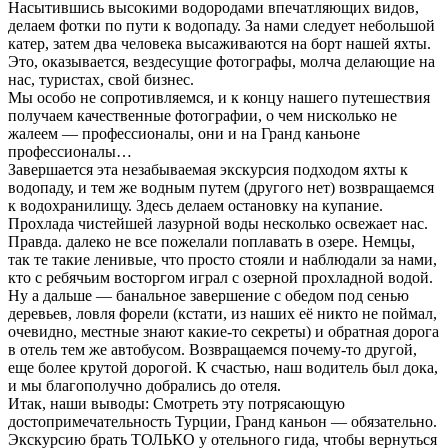
Насытившись высокими водородами впечатляющих видов,
делаем фотки по пути к водопаду. За нами следует небольшой
катер, затем два человека высаживаются на борт нашей яхты.
Это, оказывается, вездесущие фотографы, молча делающие на
нас, туристах, свой бизнес.
Мы особо не сопротивляемся, и к концу нашего путешествия
получаем качественные фотографии, о чем нисколько не
жалеем — профессионалы, они и на Гранд каньоне
профессионалы…
Завершается эта незабываемая экскурсия подходом яхты к
водопаду, и тем же водным путем (другого нет) возвращаемся
к водохранилищу. Здесь делаем остановку на купание.
Прохлада чистейшей лазурной воды несколько освежает нас.
Правда. далеко не все пожелали поплавать в озере. Немцы,
так те такие ленивые, что просто стояли и наблюдали за нами,
кто с ребячьим восторгом играл с озерной прохладной водой.
Ну а дальше — банальное завершение с обедом под сенью
деревьев, ловля форели (кстати, из наших её никто не поймал,
очевидно, местные знают какие-то секреты) и обратная дорога
в отель тем же автобусом. Возвращаемся почему-то другой,
еще более крутой дорогой. К счастью, наш водитель был дока,
и мы благополучно добрались до отеля.
Итак, наши выводы: Смотреть эту потрясающую
достопримечательность Турции, Гранд каньон — обязательно.
Экскурсию брать ТОЛЬКО у отельного гида, чтобы вернуться