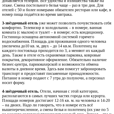
добавляется телефон. Все удобства и излишества также на
этаже. Смена постельного белья чаще – раз в три дня. Для
отелей с 50 и более номерами обязателен ресторан или кафе, в
номер пища подаётся во время завтрака.
3-звёздочный отель
уже может позволить почувствовать себя
комфортно. Телевизор и холодильник – в номере, ванная
комната (с мылом) и туалет – в номере; есть кондиционер.
Гостиница оснащена автономной системой горячего
водоснабжения. Площадь для проживания одного человека
увеличена до10 кв. м, двух – до 14 кв.м. Полотенец на
каждого постояльца приходится по 3, а меняют их каждый
день. Также в отеле есть охраняемая парковка, ковровые
покрытия, декоративное оформление. Обязательно наличие
бизнес-центра, парикмахерской и возможности обмена
валюты в дневное время. Здесь вам помогут забронировать
транспорт и предоставят письменные принадлежности.
Питание в номер подают с 7 утра до полуночи, а персонал
носит форму.
4-звёздочный отель.
Отели, начиная с этой категории,
располагаются в самых лучших частях города или курорта.
Площади номеров достигают 12-16 кв. м. на человека и 14-20
– на двоих. Надо ли говорить, что в номере есть всё
вышеперечисленное, а смена белья и полотенец (их уже по 5