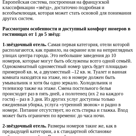
Европейская система, построенная на французской
классификации «звёзд», достаточно подробная и
всеобъемлющая, которая может стать основой для понимания
других систем.
Рассмотрим особенности и доступный комфорт номеров в
гостиницах от 1 до 5 звёзд:
1-звёздочный отель.
Самая первая категория, отели которой
располагаются, как правило, на окраине или на неприглядных
улицах центра города. Это небольшие заведения до 10
номеров, которые могут быть обслужены всего одной семьёй.
Однокомнатный одноместный номер здесь будет площадью
примерно8 кв. м, а двухместный –12 кв. м. Туалет и ванная
комната находятся на этаже, но в номере должен быть
умывальник и хотя бы одно зеркало. Холодильник и
телевизор также на этаже. Смена постельного белья
происходит раз в пять дней, а полотенец (их 2 на каждого
гостя) – раз в 3 дня. Из других услуг доступны только
ежедневная уборка, услуга «утренний звонок» и радио в
номере. Питание отсутствует, но есть стирка и глажка. Вход
может быть ограничен по времени: до часа ночи.
2-звёздочный отель.
Размеры номеров такие же, как в
предыдущей категории, а к стандартной обстановке