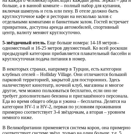
на каждого человека) происходит каждый день. Зеркал – два и
больше, а в ванной комнате – полный набор для купания,
включая шампунь и гель или пену. В отеле должно быть
круглосуточное кафе и ресторан на несколько залов с
отдельными комнатами и банкетным залом. Гостей встречает
привратник, доступна аренда автомобилей, спортивный
центр, валюту меняют круглосуточно.
5-звёздочный отель.
Еще больше номера: 14-18 метров–
одноместный и 16-25 метров двухместный. Ко всей роскоши
предыдущей категории прибавляется плавательный бассейн и
круглосуточная подача питания в номер.
В некоторых странах, например в Турции, есть категории
клубных отелей – Holliday Village. Они отличаются большой
парковой территорией, закрытой для посторонних. Здесь
наличествуют кинотеатр, ночной клуб, магазины и многое
другое, чем можно пользоваться бесплатно, если оно не
требует дополнительно бензина и приглашённого персонала.
Еда во время общего обеда и ужина – бесплатна. Делятся на
категории HV-1 и HV-2, первая по условиям проживания
примерно соответствует 3-4 звёздочкам, а вторая – уровнем
немного ниже.
В Великобритании применяется система корон, она примерно
соответствует системе звёзд, только на один больше, т.е. 5